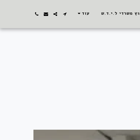
וץ משרדי ל.י.ד.ש
עוד